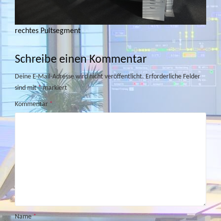
rechtes Pultsegment
Schreibe einen Kommentar
Deine E-Mail-Adresse wird nicht veröffentlicht.
Erforderliche Felder
sind mit
*
markiert
Kommentar
*
Name
*