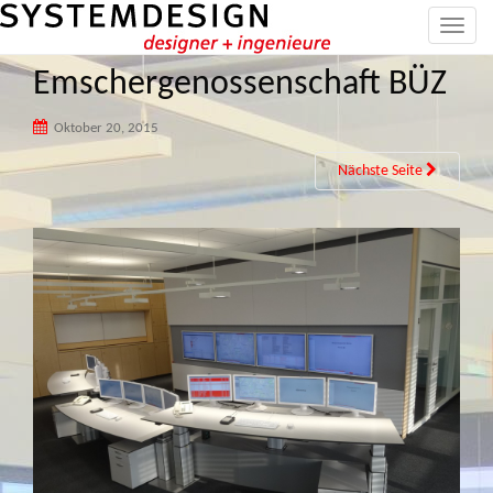
T
o
Emschergenossenschaft BÜZ
g
g
Oktober 20, 2015
l
e
Nächste Seite
n
a
v
i
g
a
t
i
o
n