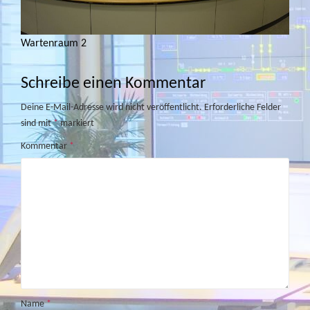
Wartenraum 2
Schreibe einen Kommentar
Deine E-Mail-Adresse wird nicht veröffentlicht.
Erforderliche Felder
sind mit
*
markiert
Kommentar
*
Name
*