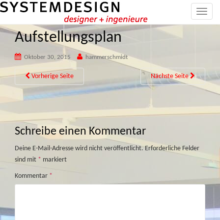
T
o
Aufstellungsplan
g
g
Oktober 30, 2015
hammerschmidt
l
e
Vorherige Seite
Nächste Seite
n
a
v
i
g
Schreibe einen Kommentar
a
Deine E-Mail-Adresse wird nicht veröffentlicht.
Erforderliche Felder
t
sind mit
*
markiert
i
o
Kommentar
*
n