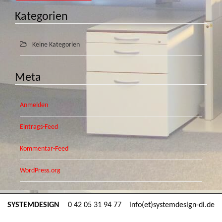
Kategorien
Keine Kategorien
Meta
Anmelden
Eintrags-Feed
Kommentar-Feed
WordPress.org
SYSTEMDESIGN
0 42 05 31 94 77
info(et)systemdesign-di.de