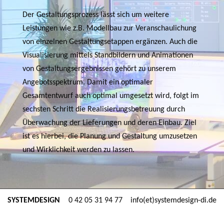
Der Gestaltungsprozess lässt sich um weitere
Leistungen wie z.B. Modellbau zur Veranschaulichung
von einzelnen Gestaltungsetappen ergänzen. Auch die
Visualisierung mittels Standbildern und Animationen
von Gestaltungsergebnissen gehört zu unserem
Angebotsspektrum. Damit ein optimaler
Gesamtentwurf auch optimal umgesetzt wird, folgt im
sechsten Schritt die Realisierungsbetreuung durch
Überwachung der Lieferungen und deren Einbau. Ziel
ist es hierbei, die Planung und Gestaltung umzusetzen
und Wirklichkeit werden zu lassen.
SYSTEMDESIGN
0 42 05 31 94 77
info(et)systemdesign-di.de