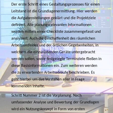
Der erste Schritt eines Gestaltungsprozesses für einen
Leitstand ist die Grundlagenermittlung. Hier werden
die Aufgabenstellungen geklärt und die Projektziele
definiert. Alle planungsrelevanten Informationen
werden mittels einer Checkliste zusammengefasst und
analysiert. Auch die Beschaffenheit des räumlichen
Arbeitsumfeldes und der örtlichen Gegebenheiten, in
welchem die einzurüstenden Geräte untergebracht
werden sollen, sowie festgelegte Terminziele fließen in
diese Basisinformationen ein. Zum weiteren werden
die zu erwartenden Arbeitsabläufe beschrieben. Es
geht hierbei um das Verstehen aller in Frage
kommenden Inhalte.
Schritt Nummer 2 ist die Vorplanung. Nach
umfassender Analyse und Bewertung der Grundlagen
wird ein Nutzungskonzept in Form von ersten