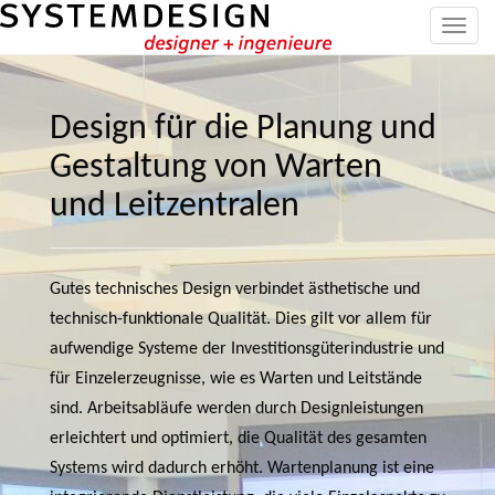
T
o
g
g
Design für die Planung und
l
e
Gestaltung von Warten
n
und Leitzentralen
a
v
i
g
Gutes technisches Design verbindet ästhetische und
a
technisch-funktionale Qualität. Dies gilt vor allem für
t
aufwendige Systeme der Investitionsgüterindustrie und
i
für Einzelerzeugnisse, wie es Warten und Leitstände
o
sind. Arbeitsabläufe werden durch Designleistungen
n
erleichtert und optimiert, die Qualität des gesamten
Systems wird dadurch erhöht. Wartenplanung ist eine