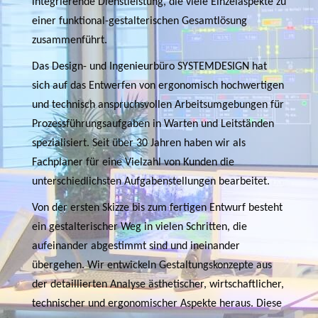
integrierende Dienstleistung, die viele Einzelaspekte zu
einer funktional-gestalterischen Gesamtlösung
zusammenführt.
Das Design- und Ingenieurbüro SYSTEMDESIGN hat
sich auf das Entwerfen von ergonomisch hochwertigen
und technisch anspruchsvollen Arbeitsumgebungen für
Prozessführungsaufgaben in Warten und Leitständen
spezialisiert. Seit über 30 Jahren haben wir als
Fachplaner für eine Vielzahl von Kunden die
unterschiedlichsten Aufgabenstellungen bearbeitet.
Von der ersten Skizze bis zum fertigen Entwurf besteht
ein gestalterischer Weg in vielen Schritten, die
aufeinander abgestimmt sind und ineinander
übergehen. Wir entwickeln Gestaltungskonzepte aus
der detaillierten Analyse ästhetischer, wirtschaftlicher,
technischer und ergonomischer Aspekte heraus. Diese